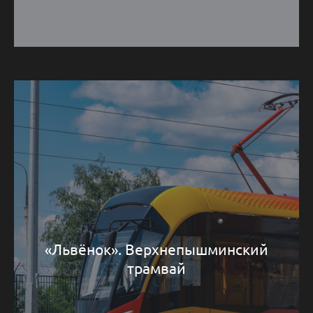
«Львёнок». Верхнепышминский
трамвай